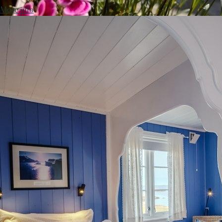
More info
Kystromantikk på Håholmen
Nyt et opphold i ett av våre stemningsfulle hotellrom med utsikt
over havet. Bruk dagen til å utforske skjærgården med robåt
eller SUP, vi setter i stand en flott piknikkurv til dere for litt
ekstra kos til turen. En romantisk bordreservasjon for to kan
bestilles restaurant Ytterbrygga, hvor lokal sjømat står på
menyen. Start morgenen med en frokostkurv levert til rommet. -
Vi tilbyr også sen utsjekk for en komfortabel start på dagen. En
avslappende opplevelse perfekt for dere som trives ve