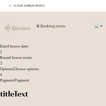
CLASSIC NORWAY HOTELS
2
Booking menu
1
1
Date
Choose date
2
Room
Choose room
3
Options
Choose options
4
Payment
Payment
titleText